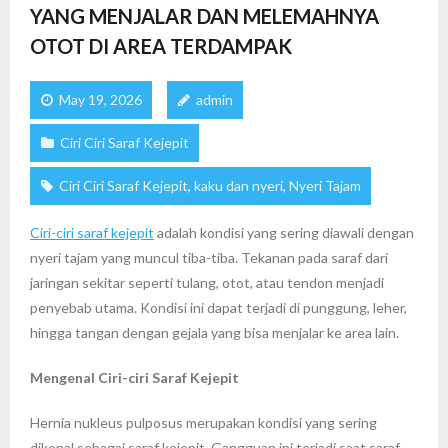
YANG MENJALAR DAN MELEMAHNYA
OTOT DI AREA TERDAMPAK
May 19, 2026
admin
Ciri Ciri Saraf Kejepit
Ciri Ciri Saraf Kejepit
,
kaku dan nyeri
,
Nyeri Tajam
Ciri-ciri saraf kejepit
adalah kondisi yang sering diawali dengan
nyeri tajam yang muncul tiba-tiba. Tekanan pada saraf dari
jaringan sekitar seperti tulang, otot, atau tendon menjadi
penyebab utama. Kondisi ini dapat terjadi di punggung, leher,
hingga tangan dengan gejala yang bisa menjalar ke area lain.
Mengenal Ciri-ciri Saraf Kejepit
Hernia nukleus pulposus merupakan kondisi yang sering
dikenal sebagai saraf kejepit. Gangguan ini terjadi saat saraf