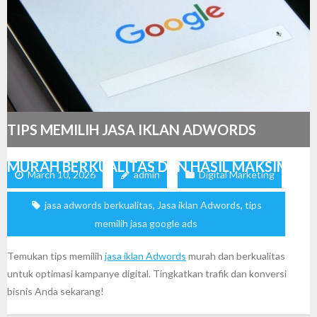
TIPS MEMILIH JASA IKLAN ADWORDS
MURAH BERKUALITAS DAN HASIL MAKSIMAL
March 10, 2026
admin
Digital Marketing
jasa adwords berkualitas
,
Jasa iklan Adwords
,
tips
memilih jasa google ads
Temukan tips memilih
jasa iklan Adwords
murah dan berkualitas
untuk optimasi kampanye digital. Tingkatkan trafik dan konversi
bisnis Anda sekarang!