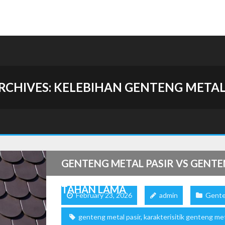
RCHIVES:
KELEBIHAN GENTENG METAL
GENTENG METAL PASIR VS GENTE
TAHAN LAMA
February 23, 2026
admin
Gente
genteng metal pasir
,
karakterisitik genteng met