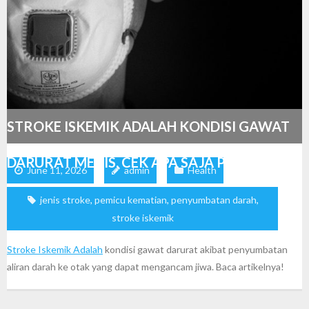
STROKE ISKEMIK ADALAH KONDISI GAWAT
DARURAT MEDIS, CEK APA SAJA PEMICUNYA
June 11, 2026
admin
Health
jenis stroke
,
pemicu kematian
,
penyumbatan darah
,
stroke iskemik
Stroke Iskemik Adalah
kondisi gawat darurat akibat penyumbatan
aliran darah ke otak yang dapat mengancam jiwa. Baca artikelnya!