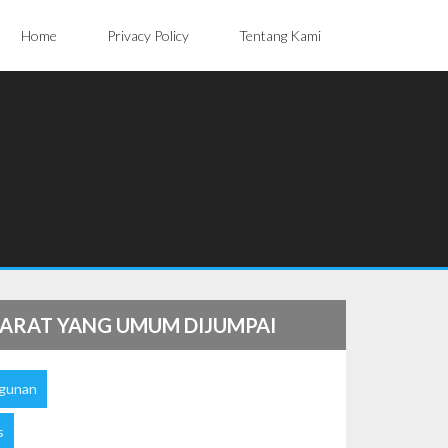
Home
Privacy Policy
Tentang Kami
N KARAT YANG UMUM DIJUMPAI
gunan
s