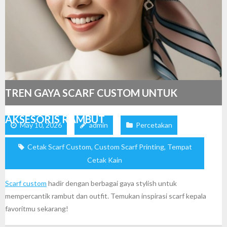
TREN GAYA SCARF CUSTOM UNTUK
AKSESORIS RAMBUT
May 10, 2026
admin
Percetakan
Cetak Scarf Custom
,
Custom Scarf Printing
,
Tempat
Cetak Kain
Scarf custom
hadir dengan berbagai gaya stylish untuk
mempercantik rambut dan outfit. Temukan inspirasi scarf kepala
favoritmu sekarang!