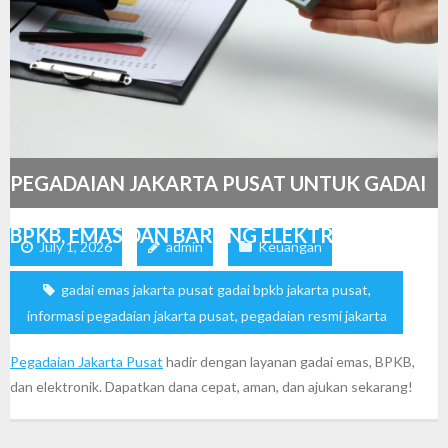
PEGADAIAN JAKARTA PUSAT UNTUK GADAI
BPKB, EMAS DAN BARANG ELEKTRONIK
July 1, 2026
admin
Keuangan
gadai emas jakarta pusat gadai bpkb jakarta pusat
,
informasi pegadaian jakarta pusat
,
pegadaian resmi jakarta
Pegadaian Jakarta Pusat
hadir dengan layanan gadai emas, BPKB,
dan elektronik. Dapatkan dana cepat, aman, dan ajukan sekarang!