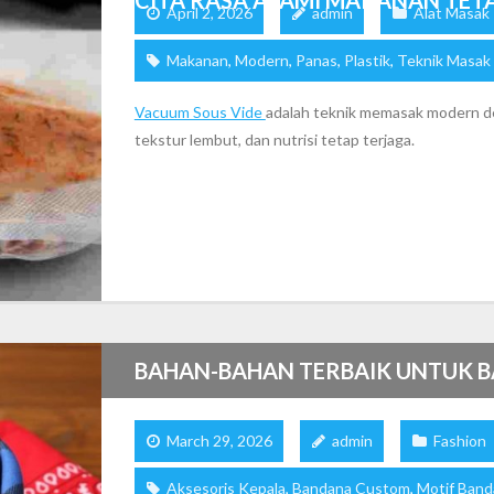
April 2, 2026
admin
Alat Masak
Makanan
,
Modern
,
Panas
,
Plastik
,
Teknik Masak
Vacuum Sous Vide
adalah teknik memasak modern de
tekstur lembut, dan nutrisi tetap terjaga.
BAHAN-BAHAN TERBAIK UNTUK B
March 29, 2026
admin
Fashion
Aksesoris Kepala
,
Bandana Custom
,
Motif Band