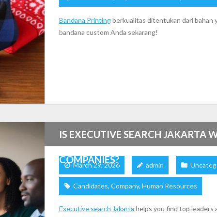
Bandana Printing
berkualitas ditentukan dari bahan y
bandana custom Anda sekarang!
IS EXECUTIVE SEARCH JAKARTA 
COMPANIES?
March 29, 2026
admin
Uncateg
Candidates
,
Company
,
Human Resources
Executive search Jakarta
helps you find top leaders 