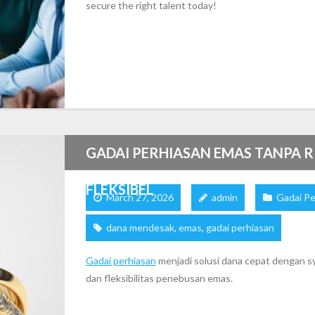
secure the right talent today!
GADAI PERHIASAN EMAS TANPA R
FLEKSIBEL
March 27, 2026
admin
Gadai Pe
dana mendesak
,
emas
,
gadai perhiasan
Gadai perhiasan
menjadi solusi dana cepat dengan s
dan fleksibilitas penebusan emas.