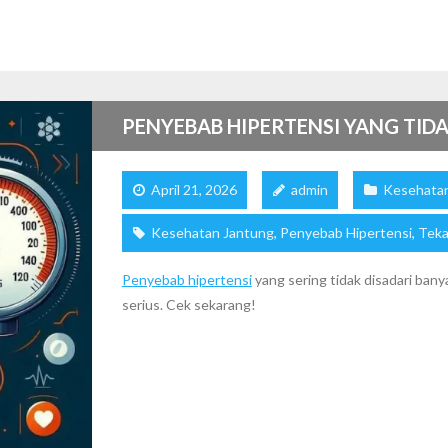
PENYEBAB HIPERTENSI YANG TID
April 21, 2026
admin
Kesehata
Kesehatan Jantung
,
Penyebab Hipertensi
,
Teka
Penyebab hipertensi
yang sering tidak disadari bany
serius. Cek sekarang!