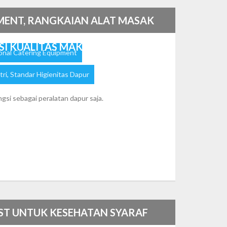
MENT, RANGKAIAN ALAT MASAK
SI KUALITAS MAKANAN
onal Catering Equipment
tri
,
Standar Higienitas Dapur
si sebagai peralatan dapur saja.
ST UNTUK KESEHATAN SYARAF