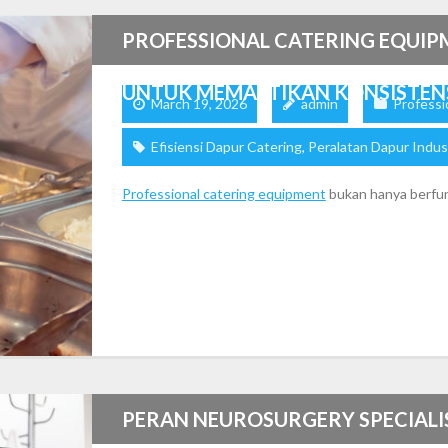
PROFESSIONAL CATERING EQUIP
UNTUK MEMASTIKAN KONSISTEN
March 19, 2026
admin
Professi
Efisiensi Dapur Catering
,
Peralatan Dapur Indus
Professional catering equipment
bukan hanya berfung
PERAN NEUROSURGERY SPECIALI