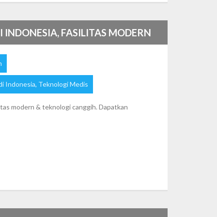
 INDONESIA, FASILITAS MODERN
n
di Indonesia
,
Teknologi Medis
itas modern & teknologi canggih. Dapatkan