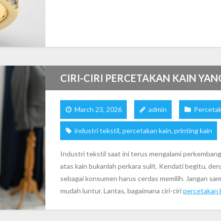
CIRI-CIRI PERCETAKAN KAIN YAN
March 23, 2026
admin
Perceta
industri tekstil
,
percetakan kain
,
printing kain
Industri tekstil saat ini terus mengalami perkemban
atas kain bukanlah perkara sulit. Kendati begitu, de
sebagai konsumen harus cerdas memilih. Jangan samp
mudah luntur. Lantas, bagaimana ciri-ciri
percetakan 