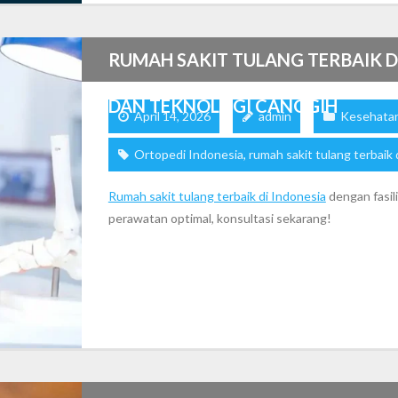
RUMAH SAKIT TULANG TERBAIK DI
DAN TEKNOLOGI CANGGIH
April 14, 2026
admin
Kesehata
Ortopedi Indonesia
,
rumah sakit tulang terbaik 
Rumah sakit tulang terbaik di Indonesia
dengan fasil
perawatan optimal, konsultasi sekarang!