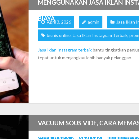
MENGGUNAKAN JASA IKLAN INST
BIAYA
April 3, 2026
admin
Jasa Iklan 
bisnis online
,
Jasa Iklan Instagram Terbaik
,
prom
Jasa Iklan Instagram terbaik
bantu tingkatkan penjual
tepat untuk menjangkau lebih banyak pelanggan.
VACUUM SOUS VIDE, CARA MEMA
CITA RASA ALAMI MAKANAN TET